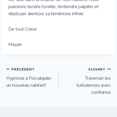
puissions tendre l’oreille, l’entendre palpiter et
déployer alentour sa tendresse infinie.
De tout Cœur,
Mayah
Navigation
PRÉCÉDENT
SUIVANT
Hypnose à Forcalquier,
Traverser les
de
un nouveau cabinet!
turbulences avec
l’article
confiance